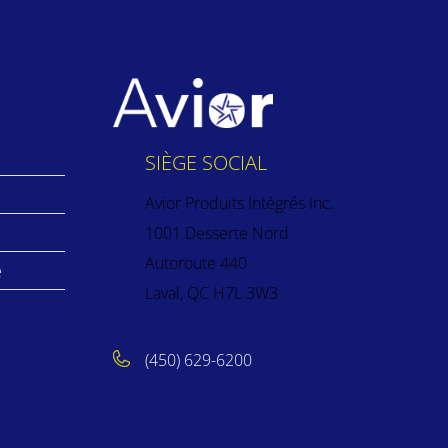
SIÈGE SOCIAL
Avior Produits Intégrés Inc.
1001 Desserte Nord
Autoroute 440
e
Laval, QC H7L 3W3
(450) 629-6200